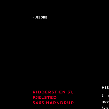
« ÆLDRE
HI
RIDDERSTIEN 31,
En 
FJELSTED
nove
5463 HARNDRUP
kvis