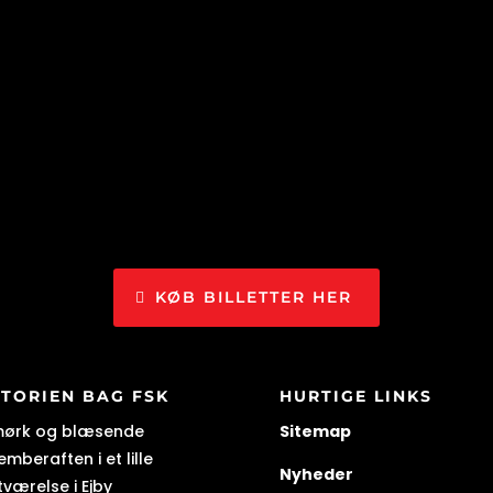
KØB BILLETTER HER
STORIEN BAG FSK
HURTIGE LINKS
mørk og blæsende
Sitemap
mberaften i et lille
Nyheder
tværelse i Ejby