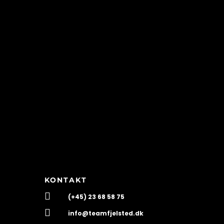
KONTAKT

(+45) 23 68 58 75

info@teamfjelsted.dk