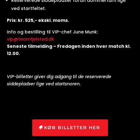
Reserverede siddepladser foran dommertårn lige
ved startfeltet.
Pris: kr. 525,- ekskl. moms.
Info og bestilling til VIP-chef June Munk:
vip@teamfjelsted.dk
Seneste tilmelding – Fredagen inden hver match kl.
12.00.
VIP-billetter giver dig adgang til de reserverede
siddepladser lige ved startsnoren.
KØB BILLETTER HER