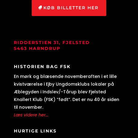
KØB BILLETTER HER
RIDDERSTIEN 31, FJELSTED
5463 HARNDRUP
HISTORIEN BAG FSK
En mørk og blæsende novemberaften i et lille
kvistværelse i Ejby Ungdomsklubs lokaler på
Æblegyden i Indslev/-Tårup blev Fjelsted
Knallert Klub (FSK) “født”. Det er nu 40 år siden
til november.
Læs videre her...
HURTIGE LINKS