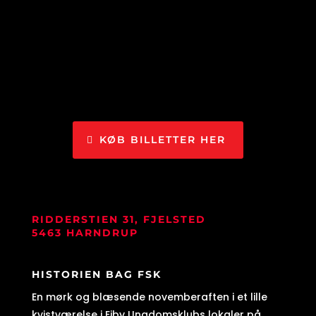
KØB BILLETTER HER
RIDDERSTIEN 31, FJELSTED
5463 HARNDRUP
HISTORIEN BAG FSK
En mørk og blæsende novemberaften i et lille
kvistværelse i Ejby Ungdomsklubs lokaler på