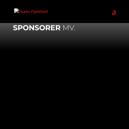
FJELSTED SPEEDWAY
SPONSORER
MV.
SPONSORER
SE MERE