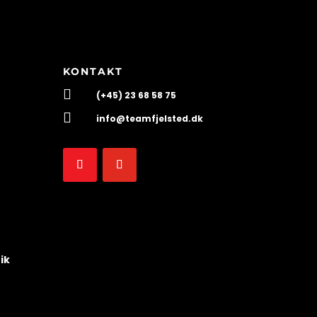
KONTAKT

(+45) 23 68 58 75

info@teamfjelsted.dk
ik