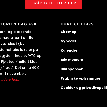
KØB BILLETTER HER
STORIEN BAG FSK
HURTIGE LINKS
mørk og blæsende
Sitemap
mberaften i et lille
Nyheder
tværelse i Ejby
domsklubs lokaler på
Kalender
egyden i Indslev/-Tårup
Bliv medlem
 Fjelsted Knallert Klub
) “født”. Det er nu 40 år
Bliv sponsor
n til november.
Praktiske oplysninger
videre her...
Cookie- og privatlivspolit