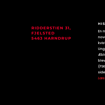
HI
RIDDERSTIEN 31,
En 
FJELSTED
nove
5463 HARNDRUP
kvis
Ung
Æbl
blev
(FSK
side
Læs 