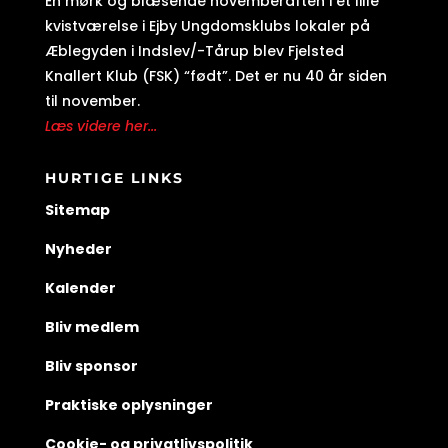
En mørk og blæsende novemberaften i et lille
kvistværelse i Ejby Ungdomsklubs lokaler på
Æblegyden i Indslev/-Tårup blev Fjelsted
Knallert Klub (FSK) “født”. Det er nu 40 år siden
til november.
Læs videre her...
HURTIGE LINKS
Sitemap
Nyheder
Kalender
Bliv medlem
Bliv sponsor
Praktiske oplysninger
Cookie- og privatlivspolitik