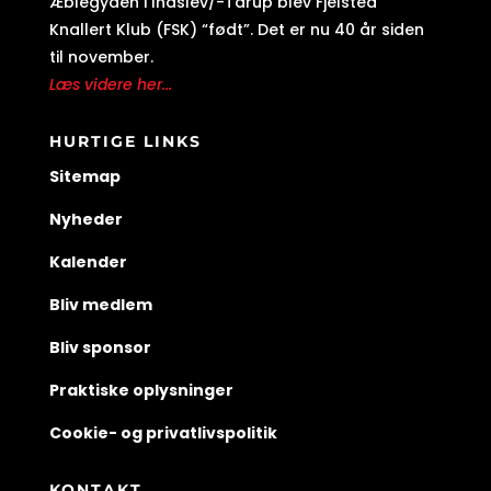
Æblegyden i Indslev/-Tårup blev Fjelsted
Knallert Klub (FSK) “født”. Det er nu 40 år siden
til november.
Læs videre her...
HURTIGE LINKS
Sitemap
Nyheder
Kalender
Bliv medlem
Bliv sponsor
Praktiske oplysninger
Cookie- og privatlivspolitik
KONTAKT