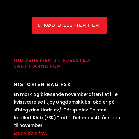
KØB BILLETTER HER
RIDDERSTIEN 31, FJELSTED
5463 HARNDRUP
HISTORIEN BAG FSK
En mørk og blæsende novemberaften i et lille
kvistværelse i Ejby Ungdomsklubs lokaler på
Æblegyden i Indslev/-Tårup blev Fjelsted
Knallert Klub (FSK) “født”. Det er nu 40 år siden
til november.
Læs videre her...