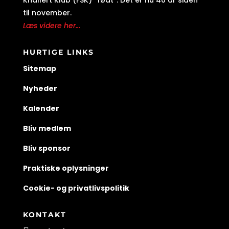
Knallert Klub (FSK) “født”. Det er nu 40 år siden
til november.
Læs videre her...
HURTIGE LINKS
Sitemap
Nyheder
Kalender
Bliv medlem
Bliv sponsor
Praktiske oplysninger
Cookie- og privatlivspolitik
KONTAKT