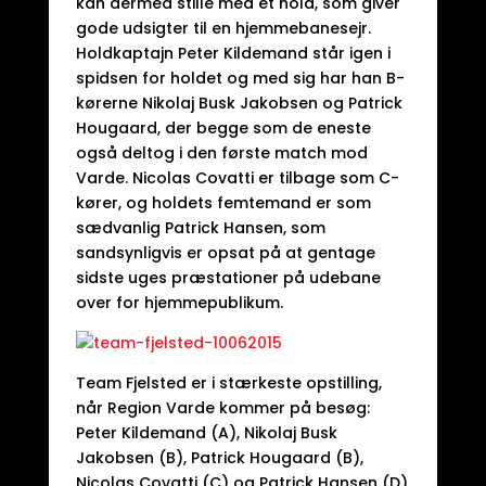
kan dermed stille med et hold, som giver
gode udsigter til en hjemmebanesejr.
Holdkaptajn Peter Kildemand står igen i
spidsen for holdet og med sig har han B-
kørerne Nikolaj Busk Jakobsen og Patrick
Hougaard, der begge som de eneste
også deltog i den første match mod
Varde. Nicolas Covatti er tilbage som C-
kører, og holdets femtemand er som
sædvanlig Patrick Hansen, som
sandsynligvis er opsat på at gentage
sidste uges præstationer på udebane
over for hjemmepublikum.
Team Fjelsted er i stærkeste opstilling,
når Region Varde kommer på besøg:
Peter Kildemand (A), Nikolaj Busk
Jakobsen (B), Patrick Hougaard (B),
Nicolas Covatti (C) og Patrick Hansen (D)