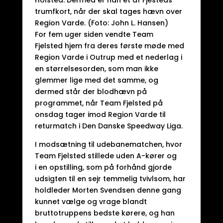
Holsted. Dermed er han et af Fjesteds
trumfkort, når der skal tages hævn over
Region Varde. (Foto: John L. Hansen)
For fem uger siden vendte Team
Fjelsted hjem fra deres første møde med
Region Varde i Outrup med et nederlag i
en størrelsesorden, som man ikke
glemmer lige med det samme, og
dermed står der blodhævn på
programmet, når Team Fjelsted på
onsdag tager imod Region Varde til
returmatch i Den Danske Speedway Liga.
I modsætning til udebanematchen, hvor
Team Fjelsted stillede uden A-kører og
i en opstilling, som på forhånd gjorde
udsigten til en sejr temmelig tvivlsom, har
holdleder Morten Svendsen denne gang
kunnet vælge og vrage blandt
bruttotruppens bedste kørere, og han