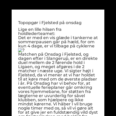
Topopgør i Fjelsted på onsdag
Lige en lille hilsen fra
holdlederteamet:
Det er med en vis glæde i tankerne at
sommerpausen går på hæld, for om
kun 4 dage, er vi tilbage på cyklerne
Matchen på Onsdag i Fjelsted, og
dagen efter i Slangerup, er en direkte
duel mellem de 2 førende hold i
Ligaen, og meget afgøres i de 2
matcher i næste uge. Vi sigter højt i
Fjelsted, da vi mener at vi har holdet
til at køre med om de øverste pladser
i år. På Onsdag har vi behov for, at
eventuelle ferieplaner går omkring
vores hjemmebane, for støtten fra
lægterne er uvurderlig for såvel
klubben, som hjælpere og ikke
mindst kørerne. Vi håber I vil bruge
nogle timer med os, så vil vi gøre alt
for at give jer en fuldstændig vild dyst