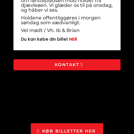
om førstepladsen mod holdet fra
djævleøen. Vi glæder os til på onsdag,
og håber vi ses.
Holdene offentliggøres i morgen
søndag som sædvanligt.
Vel mødt / Vh. Ib & Brian
Du kan købe din billet
HER
KONTAKT
KØB BILLETTER HER