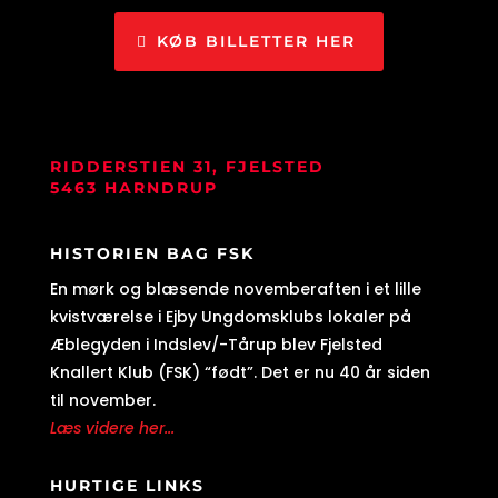
KØB BILLETTER HER
RIDDERSTIEN 31, FJELSTED
5463 HARNDRUP
HISTORIEN BAG FSK
En mørk og blæsende novemberaften i et lille
kvistværelse i Ejby Ungdomsklubs lokaler på
Æblegyden i Indslev/-Tårup blev Fjelsted
Knallert Klub (FSK) “født”. Det er nu 40 år siden
til november.
Læs videre her...
HURTIGE LINKS