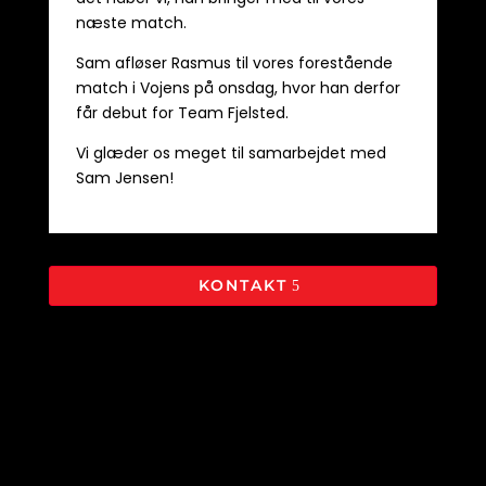
næste match.
Sam afløser Rasmus til vores forestående
match i Vojens på onsdag, hvor han derfor
får debut for Team Fjelsted.
Vi glæder os meget til samarbejdet med
Sam Jensen!
KONTAKT