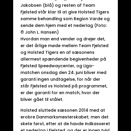
Jakobsen (blå) og resten af Team
Fjelsted står klar til at give Holsted Tigers
samme behandling som Region Varde og
sende dem hjem med et nederlag (Foto:
© John L. Hansen)
Hvordan man end vender og drejer det,
er det årlige møde mellem Team Fjelsted
og Holsted Tigers en af sæsonens
allermest spændende begivenheder på
Fjelsted Speedwaycenter, og Liga-
matchen onsdag den 24. juni bliver med
garanti ingen undtagelse, for når der
står Fjelsted vs Holsted på programmet,
er der garanti for en match, hvor der
bliver gået til stålet.
Holsted sluttede sæsonen 2014 med at
erobre Danmarksmesterskabet; men det
skete først, efter at de havde indkasseret
et nederlag i Fjelsted, og der er ingen tvivl