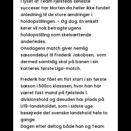
I lyset af Team Fjelsteds seneste
succeser har Morten da heller ikke fundet
anledning til de store ændringer i
holdopstillingen. – Og dog. En enkelt
kører vil nok betragte ugens
holdopstilling som skelsættende
anderledes.
Onsdagens match giver nemlig
sæsondebut til Frederik Jakobsen, som
dermed samtidig skal på banen i sin
karrieres første Liga-match.
Frederik har fået en flot start i sin første
sæson i 500cc klasssen, hvor han har
været fast mand på Fjelsteds 1.
divisionshold og desuden har plads på
U19-landsholdet, som i sidste uge
besejrede det svenske landshold hele to
gange.
Dagen efter deltog både han og Team