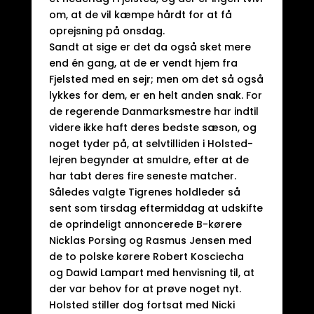
om, at de vil kæmpe hårdt for at få
oprejsning på onsdag.
Sandt at sige er det da også sket mere
end én gang, at de er vendt hjem fra
Fjelsted med en sejr; men om det så også
lykkes for dem, er en helt anden snak. For
de regerende Danmarksmestre har indtil
videre ikke haft deres bedste sæson, og
noget tyder på, at selvtilliden i Holsted-
lejren begynder at smuldre, efter at de
har tabt deres fire seneste matcher.
Således valgte Tigrenes holdleder så
sent som tirsdag eftermiddag at udskifte
de oprindeligt annoncerede B-kørere
Nicklas Porsing og Rasmus Jensen med
de to polske kørere Robert Kosciecha
og Dawid Lampart med henvisning til, at
der var behov for at prøve noget nyt.
Holsted stiller dog fortsat med Nicki