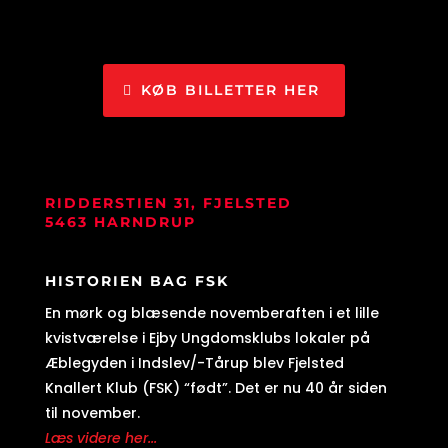
KØB BILLETTER HER
RIDDERSTIEN 31, FJELSTED
5463 HARNDRUP
HISTORIEN BAG FSK
En mørk og blæsende novemberaften i et lille
kvistværelse i Ejby Ungdomsklubs lokaler på
Æblegyden i Indslev/-Tårup blev Fjelsted
Knallert Klub (FSK) “født”. Det er nu 40 år siden
til november.
Læs videre her...