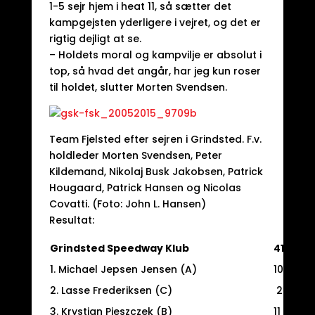
1-5 sejr hjem i heat 11, så sætter det
kampgejsten yderligere i vejret, og det er
rigtig dejligt at se.
– Holdets moral og kampvilje er absolut i
top, så hvad det angår, har jeg kun roser
til holdet, slutter Morten Svendsen.
Team Fjelsted efter sejren i Grindsted. F.v.
holdleder Morten Svendsen, Peter
Kildemand, Nikolaj Busk Jakobsen, Patrick
Hougaard, Patrick Hansen og Nicolas
Covatti. (Foto: John L. Hansen)
Resultat:
Grindsted Speedway Klub
41
1. Michael Jepsen Jensen (A)
10
6
2. Lasse Frederiksen (C)
2+1
4
3. Krystian Pieszczek (B)
11
6