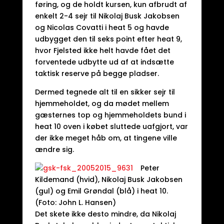
føring, og de holdt kursen, kun afbrudt af
enkelt 2-4 sejr til Nikolaj Busk Jakobsen
og Nicolas Covatti i heat 5 og havde
udbygget den til seks point efter heat 9,
hvor Fjelsted ikke helt havde fået det
forventede udbytte ud af at indsætte
taktisk reserve på begge pladser.
Dermed tegnede alt til en sikker sejr til
hjemmeholdet, og da mødet mellem
gæsternes top og hjemmeholdets bund i
heat 10 oven i købet sluttede uafgjort, var
der ikke meget håb om, at tingene ville
ændre sig.
Peter
Kildemand (hvid), Nikolaj Busk Jakobsen
(gul) og Emil Grøndal (blå) i heat 10.
(Foto: John L. Hansen)
Det skete ikke desto mindre, da Nikolaj