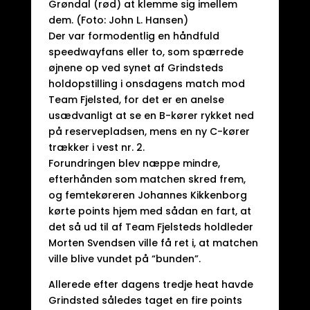
Grøndal (rød) at klemme sig imellem
dem. (Foto: John L. Hansen)
Der var formodentlig en håndfuld
speedwayfans eller to, som spærrede
øjnene op ved synet af Grindsteds
holdopstilling i onsdagens match mod
Team Fjelsted, for det er en anelse
usædvanligt at se en B-kører rykket ned
på reservepladsen, mens en ny C-kører
trækker i vest nr. 2.
Forundringen blev næppe mindre,
efterhånden som matchen skred frem,
og femtekøreren Johannes Kikkenborg
kørte points hjem med sådan en fart, at
det så ud til af Team Fjelsteds holdleder
Morten Svendsen ville få ret i, at matchen
ville blive vundet på “bunden”.
Allerede efter dagens tredje heat havde
Grindsted således taget en fire points