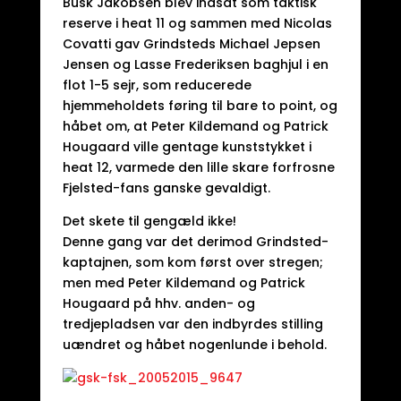
Busk Jakobsen blev indsat som taktisk
reserve i heat 11 og sammen med Nicolas
Covatti gav Grindsteds Michael Jepsen
Jensen og Lasse Frederiksen baghjul i en
flot 1-5 sejr, som reducerede
hjemmeholdets føring til bare to point, og
håbet om, at Peter Kildemand og Patrick
Hougaard ville gentage kunststykket i
heat 12, varmede den lille skare forfrosne
Fjelsted-fans ganske gevaldigt.
Det skete til gengæld ikke!
Denne gang var det derimod Grindsted-
kaptajnen, som kom først over stregen;
men med Peter Kildemand og Patrick
Hougaard på hhv. anden- og
tredjepladsen var den indbyrdes stilling
uændret og håbet nogenlunde i behold.