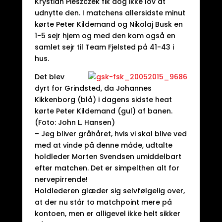
Krystian Pieszczek fik dog ikke lov at
udnytte den. I matchens allersidste minut
kørte Peter Kildemand og Nikolaj Busk en
1-5 sejr hjem og med den kom også en
samlet sejr til Team Fjelsted på 41-43 i
hus.
Det blev
dyrt for Grindsted, da Johannes
Kikkenborg (blå) i dagens sidste heat
kørte Peter Kildemand (gul) af banen.
(Foto: John L. Hansen)
– Jeg bliver gråhåret, hvis vi skal blive ved
med at vinde på denne måde, udtalte
holdleder Morten Svendsen umiddelbart
efter matchen. Det er simpelthen alt for
nervepirrende!
Holdlederen glæder sig selvfølgelig over,
at der nu står to matchpoint mere på
kontoen, men er alligevel ikke helt sikker