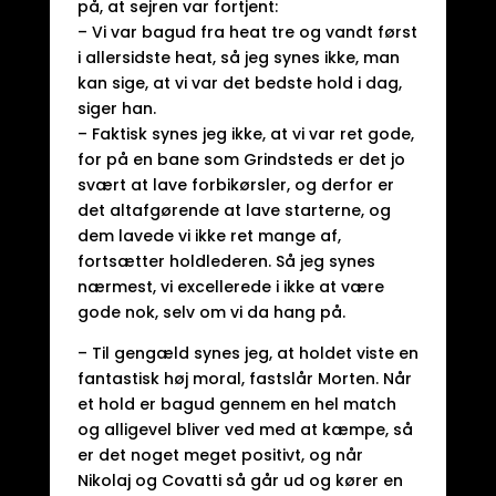
på, at sejren var fortjent:
– Vi var bagud fra heat tre og vandt først
i allersidste heat, så jeg synes ikke, man
kan sige, at vi var det bedste hold i dag,
siger han.
– Faktisk synes jeg ikke, at vi var ret gode,
for på en bane som Grindsteds er det jo
svært at lave forbikørsler, og derfor er
det altafgørende at lave starterne, og
dem lavede vi ikke ret mange af,
fortsætter holdlederen. Så jeg synes
nærmest, vi excellerede i ikke at være
gode nok, selv om vi da hang på.
– Til gengæld synes jeg, at holdet viste en
fantastisk høj moral, fastslår Morten. Når
et hold er bagud gennem en hel match
og alligevel bliver ved med at kæmpe, så
er det noget meget positivt, og når
Nikolaj og Covatti så går ud og kører en