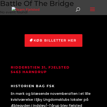
Battle Of The Bridge
No event found!
KØB BILLETTER HER
RIDDERSTIEN 31, FJELSTED
5463 HARNDRUP
HISTORIEN BAG FSK
En mørk og blæsende novemberaften i et lille
kvistværelse i Ejby Ungdomsklubs lokaler på
Æblegyden i Indslev/-Tårup blev Fjelsted