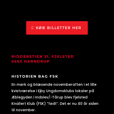
KØB BILLETTER HER
RIDDERSTIEN 31, FJELSTED
5463 HARNDRUP
HISTORIEN BAG FSK
En mørk og blæsende novemberaften i et lille
kvistværelse i Ejby Ungdomsklubs lokaler på
Æblegyden i Indslev/-Tårup blev Fjelsted
Knallert Klub (FSK) “født”. Det er nu 40 år siden
til november.