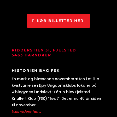
KØB BILLETTER HER
RIDDERSTIEN 31, FJELSTED
5463 HARNDRUP
HISTORIEN BAG FSK
En mørk og blæsende novemberaften i et lille
kvistværelse i Ejby Ungdomsklubs lokaler på
Æblegyden i Indslev/-Tårup blev Fjelsted
Knallert Klub (FSK) “født”. Det er nu 40 år siden
til november.
Læs videre her...