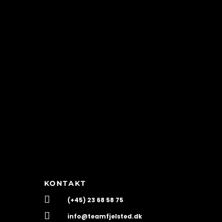
KONTAKT

(+45) 23 68 58 75

info@teamfjelsted.dk