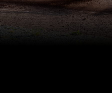
SENESTE NYT
TEAM FJELSTED OVER REGION VA