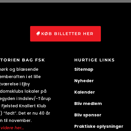
KØB BILLETTER HER
STORIEN BAG FSK
HURTIGE LINKS
mørk og blæsende
Sitemap
mberaften i et lille
Nyheder
tværelse i Ejby
domsklubs lokaler på
Kalender
egyden i Indslev/-Tårup
Bliv medlem
 Fjelsted Knallert Klub
) “født”. Det er nu 40 år
Bliv sponsor
n til november.
Praktiske oplysninger
videre her...