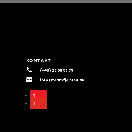
KONTAKT

(+45) 23 68 58 75

info@teamfjelsted.dk
Følg
Følg