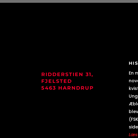
HI
En 
RIDDERSTIEN 31,
nove
FJELSTED
5463 HARNDRUP
kvis
Ung
Æbl
blev
(FSK
side
Læs 