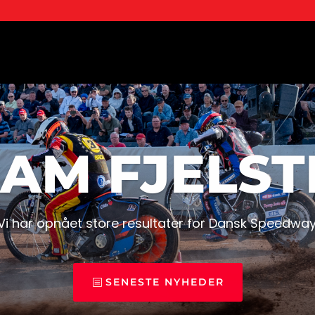
EAM FJELST
Vi har opnået store resultater for Dansk Speedway
SENESTE NYHEDER