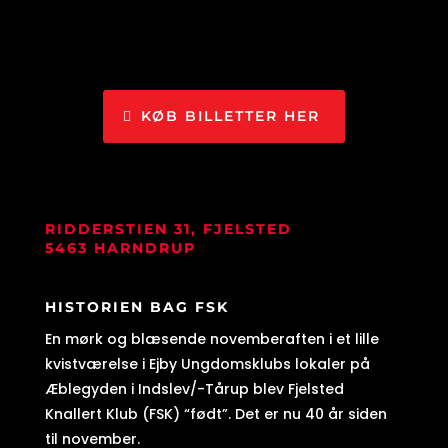
KØB BILLETTER HER
RIDDERSTIEN 31, FJELSTED
5463 HARNDRUP
HISTORIEN BAG FSK
En mørk og blæsende novemberaften i et lille
kvistværelse i Ejby Ungdomsklubs lokaler på
Æblegyden i Indslev/-Tårup blev Fjelsted
Knallert Klub (FSK) “født”. Det er nu 40 år siden
til november.