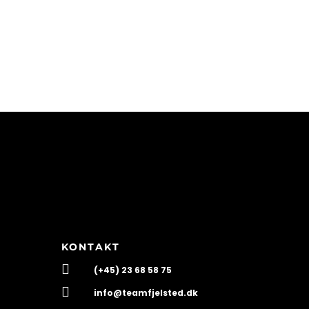
KONTAKT

(+45) 23 68 58 75

info@teamfjelsted.dk