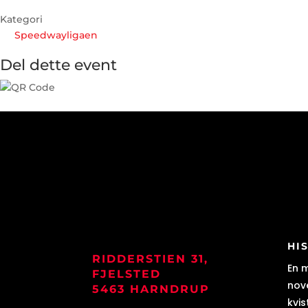
Kategori
Speedwayligaen
Del dette event
HI
RIDDERSTIEN 31,
En 
FJELSTED
nove
5463 HARNDRUP
kvis