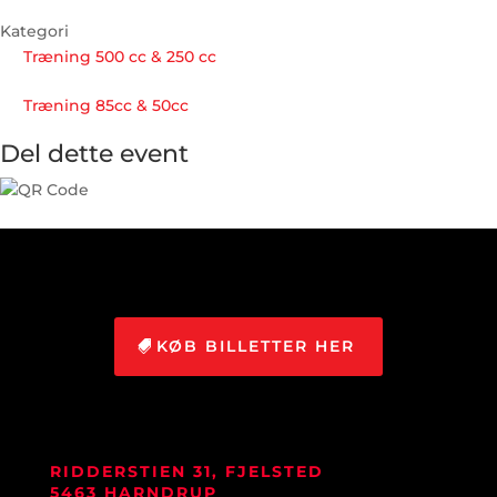
Kategori
Træning 500 cc & 250 cc
Træning 85cc & 50cc
Del dette event
KØB BILLETTER HER
RIDDERSTIEN 31, FJELSTED
5463 HARNDRUP