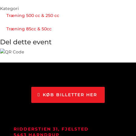
Kategori
Træning 500 cc & 250 cc
Træning 85cc & 50cc
Del dette event
KØB BILLETTER HER
RIDDERSTIEN 31, FJELSTED
5463 HARNDRUP