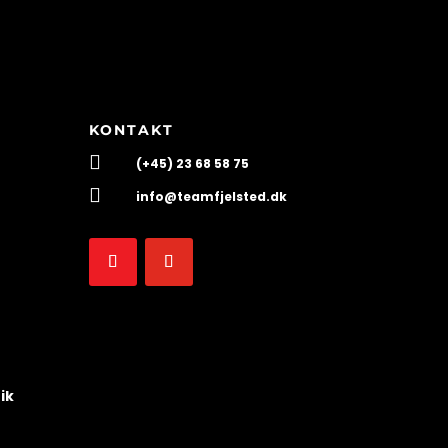
KONTAKT

(+45) 23 68 58 75

info@teamfjelsted.dk
ik