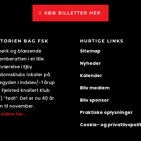
KØB BILLETTER HER
STORIEN BAG FSK
HURTIGE LINKS
mørk og blæsende
Sitemap
mberaften i et lille
Nyheder
tværelse i Ejby
domsklubs lokaler på
Kalender
egyden i Indslev/-Tårup
Bliv medlem
 Fjelsted Knallert Klub
) “født”. Det er nu 40 år
Bliv sponsor
n til november.
Praktiske oplysninger
videre her...
Cookie- og privatlivspolit