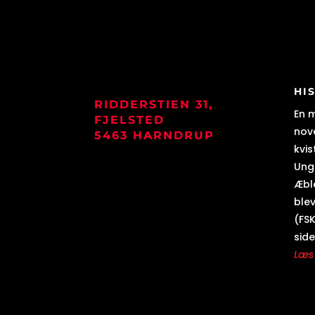
HI
RIDDERSTIEN 31,
En 
FJELSTED
nove
5463 HARNDRUP
kvis
Ung
Æbl
blev
(FSK
side
Læs 