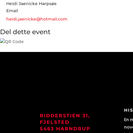
Heidi Jaenicke Harpsøe
Email
heidi.jaenicke@hotmail.com
Del dette event
HI
RIDDERSTIEN 31,
En 
FJELSTED
nove
5463 HARNDRUP