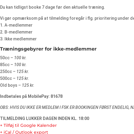
Du kan tidligst booke 7 dage før den aktuelle træning.
Vi gør opmærksom på at tilmelding foregår i flg. prioritering under d
1. A-medlemmer
2. B-medlemmer
3. Ikke medlemmer
Træningsgebyrer for ikke-medlemmer
50cc –
100 kr.
85cc –
100 kr.
250cc –
125 kr.
500cc –
125 kr.
Old boys –
125 kr.
Indbetales på MobilePay: 81678
OBS: HVIS DU IKKE ER MEDLEM I FSK ER BOOKINGEN FØRST ENDELIG
TILMELDING LUKKER DAGEN INDEN KL. 18:00
+ Tilføj til Google Kalender
+ iCal / Outlook export