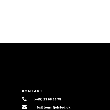
KONTAKT

(+45) 23 68 58 75

info@teamfjelsted.dk