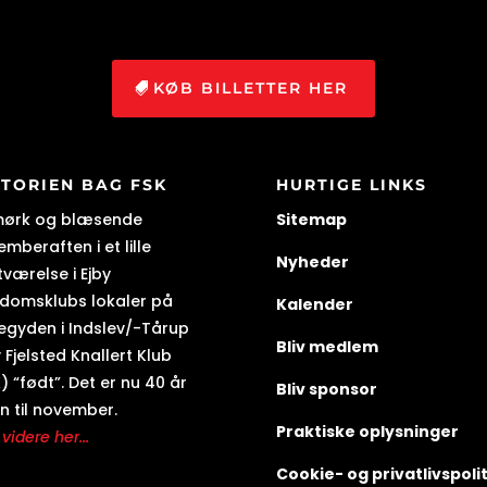
KØB BILLETTER HER
STORIEN BAG FSK
HURTIGE LINKS
mørk og blæsende
Sitemap
mberaften i et lille
Nyheder
tværelse i Ejby
domsklubs lokaler på
Kalender
egyden i Indslev/-Tårup
Bliv medlem
 Fjelsted Knallert Klub
) “født”. Det er nu 40 år
Bliv sponsor
n til november.
Praktiske oplysninger
videre her...
Cookie- og privatlivspolit