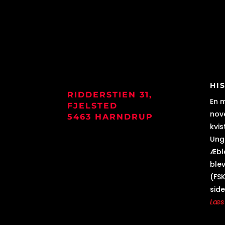
HI
RIDDERSTIEN 31,
En 
FJELSTED
nove
5463 HARNDRUP
kvis
Ung
Æbl
blev
(FSK
side
Læs 