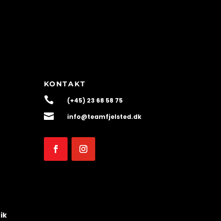
KONTAKT

(+45) 23 68 58 75

info@teamfjelsted.dk
ik