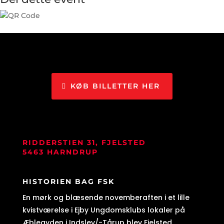
KØB BILLETTER HER
RIDDERSTIEN 31, FJELSTED
5463 HARNDRUP
HISTORIEN BAG FSK
En mørk og blæsende novemberaften i et lille
kvistværelse i Ejby Ungdomsklubs lokaler på
Æblegyden i Indslev/-Tårup blev Fjelsted