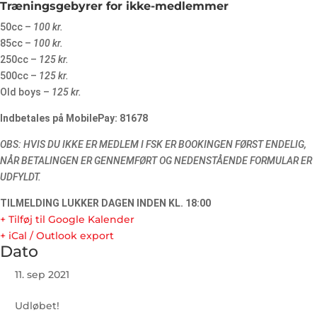
Træningsgebyrer for ikke-medlemmer
50cc –
100 kr.
85cc –
100 kr.
250cc –
125 kr.
500cc –
125 kr.
Old boys –
125 kr.
Indbetales på MobilePay: 81678
OBS: HVIS DU IKKE ER MEDLEM I FSK ER BOOKINGEN FØRST ENDELIG,
NÅR BETALINGEN ER GENNEMFØRT OG NEDENSTÅENDE FORMULAR ER
UDFYLDT.
TILMELDING LUKKER DAGEN INDEN KL. 18:00
+ Tilføj til Google Kalender
+ iCal / Outlook export
Dato
11. sep 2021
Udløbet!