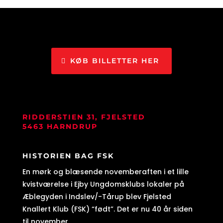
KØB BILLETTER HER
RIDDERSTIEN 31, FJELSTED
5463 HARNDRUP
HISTORIEN BAG FSK
En mørk og blæsende novemberaften i et lille
kvistværelse i Ejby Ungdomsklubs lokaler på
Æblegyden i Indslev/-Tårup blev Fjelsted
Knallert Klub (FSK) “født”. Det er nu 40 år siden
til november.