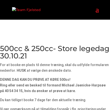
500cc & 250cc- Store legedag
30.10.21
For at booke en plads til denne træning, skal du udfylde formularen
nedenfor.
HUSK
at vælge den ønskede dato.
DENNE DAG KAN DU PRØVE AT KØRE 500cc!
Ring eller send en besked til formand Michael Jaenicke-Harpsøe
på 40 54 34 15, hvis du ønsker at prøve at køre.
Du kan tidligst booke 7 dage før den aktuelle træning.
Vi gør opmærksom på at tilmelding foregår i flg. prioritering under