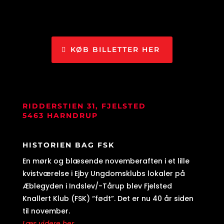
KØB BILLETTER HER
RIDDERSTIEN 31, FJELSTED
5463 HARNDRUP
HISTORIEN BAG FSK
En mørk og blæsende novemberaften i et lille
kvistværelse i Ejby Ungdomsklubs lokaler på
Æblegyden i Indslev/-Tårup blev Fjelsted
Knallert Klub (FSK) “født”. Det er nu 40 år siden
til november.
Læs videre her...