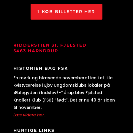
KØB BILLETTER HER
RIDDERSTIEN 31, FJELSTED
5463 HARNDRUP
HISTORIEN BAG FSK
En mørk og blæsende novemberaften i et lille
kvistværelse i Ejby Ungdomsklubs lokaler på
Æblegyden i Indslev/-Tårup blev Fjelsted
Knallert Klub (FSK) “født”. Det er nu 40 år siden
til november.
Læs videre her...
HURTIGE LINKS