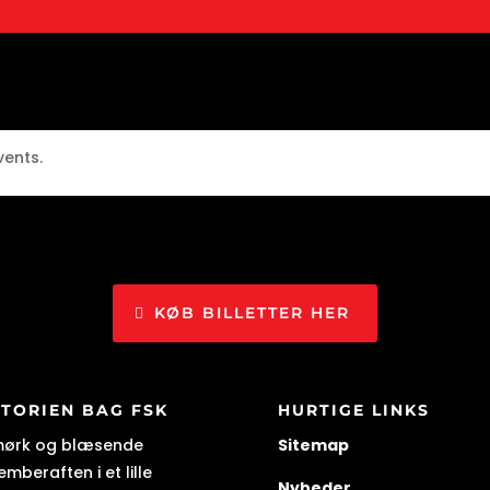
vents.
KØB BILLETTER HER
STORIEN BAG FSK
HURTIGE LINKS
mørk og blæsende
Sitemap
mberaften i et lille
Nyheder