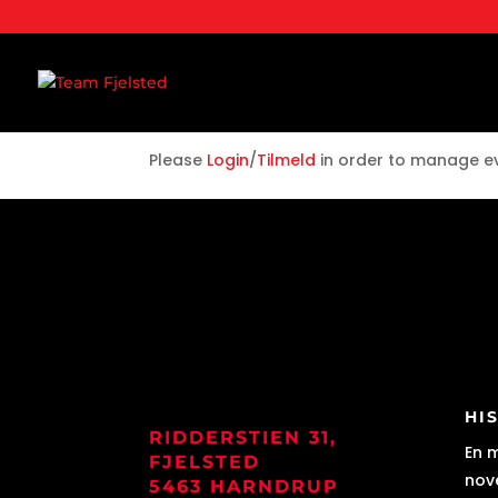
EVENTLIST
Please
Login
/
Tilmeld
in order to manage e
HI
RIDDERSTIEN 31,
En 
FJELSTED
nove
5463 HARNDRUP