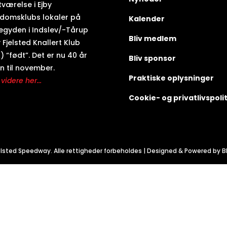
tværelse i Ejby
domsklubs lokaler på
Kalender
egyden i Indslev/-Tårup
Bliv medlem
 Fjelsted Knallert Klub
) “født”. Det er nu 40 år
Bliv sponsor
n til november.
Praktiske oplysninger
videre her...
Cookie- og privatlivspolit
lsted Speedway. Alle rettigheder forbeholdes | Designed & Powered by B