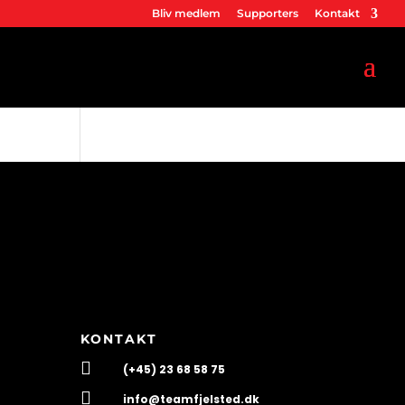
Bliv medlem
Supporters
Kontakt
KONTAKT

(+45) 23 68 58 75

info@teamfjelsted.dk