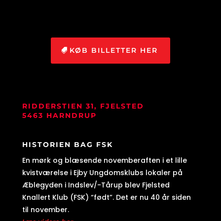
KØB BILLETTER HER
RIDDERSTIEN 31, FJELSTED
5463 HARNDRUP
HISTORIEN BAG FSK
En mørk og blæsende novemberaften i et lille
kvistværelse i Ejby Ungdomsklubs lokaler på
Æblegyden i Indslev/-Tårup blev Fjelsted
Knallert Klub (FSK) “født”. Det er nu 40 år siden
til november.