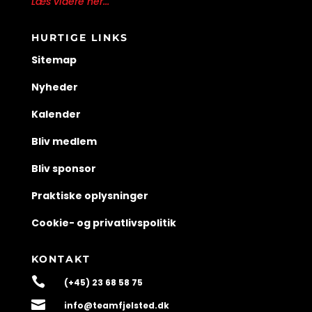
Læs videre her...
HURTIGE LINKS
Sitemap
Nyheder
Kalender
Bliv medlem
Bliv sponsor
Praktiske oplysninger
Cookie- og privatlivspolitik
KONTAKT

(+45) 23 68 58 75

info@teamfjelsted.dk