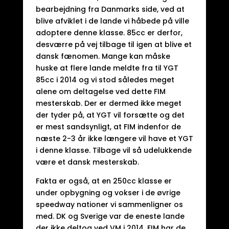
bearbejdning fra Danmarks side, ved at
blive afviklet i de lande vi håbede på ville
adoptere denne klasse. 85cc er derfor,
desværre på vej tilbage til igen at blive et
dansk fænomen. Mange kan måske
huske at flere lande meldte fra til YGT
85cc i 2014 og vi stod således meget
alene om deltagelse ved dette FIM
mesterskab. Der er dermed ikke meget
der tyder på, at YGT vil forsætte og det
er mest sandsynligt, at FIM indenfor de
næste 2-3 år ikke længere vil have et YGT
i denne klasse. Tilbage vil så udelukkende
være et dansk mesterskab.
Fakta er også, at en 250cc klasse er
under opbygning og vokser i de øvrige
speedway nationer vi sammenligner os
med. DK og Sverige var de eneste lande
der ikke deltog ved VM i 2014. FIM har de