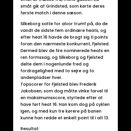
småt gik af Grindsted, som kørte deres
første match i denne sæson.
Silkeborg satte for alvor trumf på, da de
vandt de sidste fem ordinære heats, og
efter heat 16 havde de bragt sig ti points
foran den nærmeste konkurrent, Fjelsted.
Dermed blev de fire nominerede heats en
ren formssag, og Silkeborg og Fjelsted
delte dem i nogenlunde fred og
fordragelighed med to sejre og to
andenpladser hver.
Topscorer for Fjelsted blev Frederik
Jakobsen, som dog måtte vinke farvel til
en maksimumsscore, styrtede efter at
have ført heat 16. Han kom dog på cyklen
igen, og med kun tre kørere på banen
kunne han redde et enkelt point til i alt 13.
Resultat: