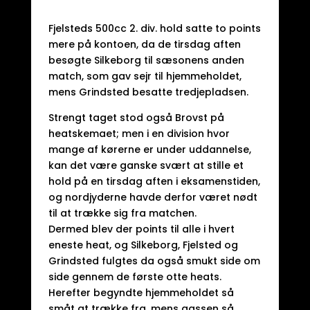
Fjelsteds 500cc 2. div. hold satte to points
mere på kontoen, da de tirsdag aften
besøgte Silkeborg til sæsonens anden
match, som gav sejr til hjemmeholdet,
mens Grindsted besatte tredjepladsen.
Strengt taget stod også Brovst på
heatskemaet; men i en division hvor
mange af kørerne er under uddannelse,
kan det være ganske svært at stille et
hold på en tirsdag aften i eksamenstiden,
og nordjyderne havde derfor været nødt
til at trække sig fra matchen.
Dermed blev der points til alle i hvert
eneste heat, og Silkeborg, Fjelsted og
Grindsted fulgtes da også smukt side om
side gennem de første otte heats.
Herefter begyndte hjemmeholdet så
småt at trække fra, mens gassen så