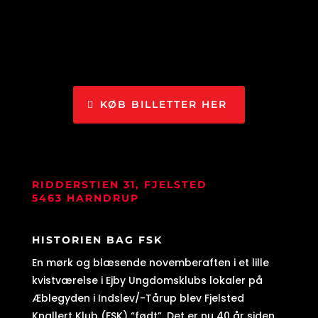
KØB BILLETTER HER
RIDDERSTIEN 31, FJELSTED
5463 HARNDRUP
HISTORIEN BAG FSK
En mørk og blæsende novemberaften i et lille
kvistværelse i Ejby Ungdomsklubs lokaler på
Æblegyden i Indslev/-Tårup blev Fjelsted
Knallert Klub (FSK) “født”. Det er nu 40 år siden