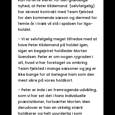
kan nu løfte sløret for den glædelige
nyhed, at Peter Kildemand (selvfølgelig)
har skrevet kontrakt med Team Fjelsted
for den kommende sæson og dermed for
femte år i træk vil stå i spidsen for liga-
holdet.
– Vi er selvfølgelig meget tilfredse med at
have Peter Kildemand på holdet igen,
siger en begejstret holdleder Morten
Svendsen. Peter er om nogen rygraden i
alt, hvad vi har foretaget os omkring
Team Fjelsted i mange sæsoner og jeg er
ikke bange for at betegne ham som den
mest sikre på vores holdkort.
– Peter er inde i en fremragende udvikling,
som vi har set det i hans individuelle
præstatiioner, fortsætter Morten. Men
derudover er han en virkelig stærk
holdkører og helt uvurderlig i som