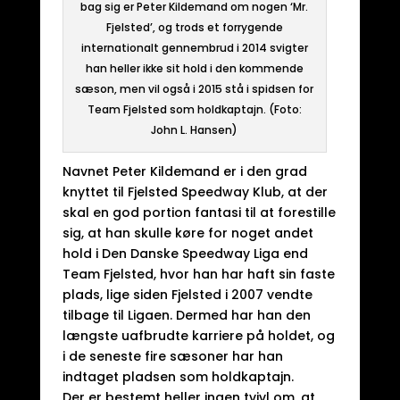
bag sig er Peter Kildemand om nogen ‘Mr.
Fjelsted’, og trods et forrygende
internationalt gennembrud i 2014 svigter
han heller ikke sit hold i den kommende
sæson, men vil også i 2015 stå i spidsen for
Team Fjelsted som holdkaptajn. (Foto:
John L. Hansen)
Navnet Peter Kildemand er i den grad
knyttet til Fjelsted Speedway Klub, at der
skal en god portion fantasi til at forestille
sig, at han skulle køre for noget andet
hold i Den Danske Speedway Liga end
Team Fjelsted, hvor han har haft sin faste
plads, lige siden Fjelsted i 2007 vendte
tilbage til Ligaen. Dermed har han den
længste uafbrudte karriere på holdet, og
i de seneste fire sæsoner har han
indtaget pladsen som holdkaptajn.
Der er bestemt heller ingen tvivl om, at