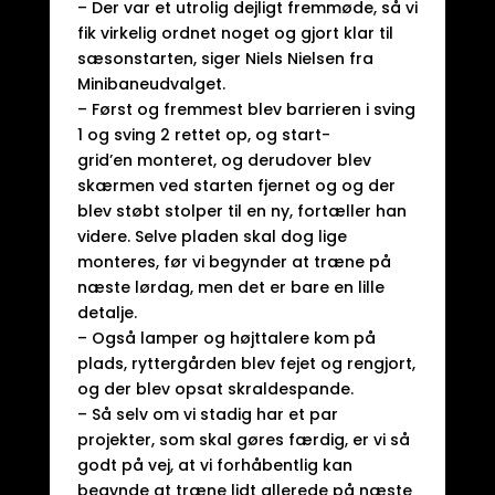
– Der var et utrolig dejligt fremmøde, så vi
fik virkelig ordnet noget og gjort klar til
sæsonstarten, siger Niels Nielsen fra
Minibaneudvalget.
– Først og fremmest blev barrieren i sving
1 og sving 2 rettet op, og start-
grid’en monteret, og derudover blev
skærmen ved starten fjernet og og der
blev støbt stolper til en ny, fortæller han
videre. Selve pladen skal dog lige
monteres, før vi begynder at træne på
næste lørdag, men det er bare en lille
detalje.
– Også lamper og højttalere kom på
plads, ryttergården blev fejet og rengjort,
og der blev opsat skraldespande.
– Så selv om vi stadig har et par
projekter, som skal gøres færdig, er vi så
godt på vej, at vi forhåbentlig kan
begynde at træne lidt allerede på næste