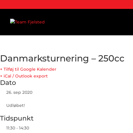
Danmarksturnering – 250cc
+ Tilføj til Google Kalender
+ iCal / Outlook export
Dato
26. sep 2020
Udløbet!
Tidspunkt
11:30 - 14:30