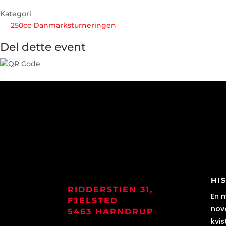
Kategori
250cc Danmarksturneringen
Del dette event
HI
RIDDERSTIEN 31,
En 
FJELSTED
nove
5463 HARNDRUP
kvis