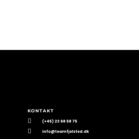
KONTAKT

(+45) 23 68 58 75

info@teamfjelsted.dk